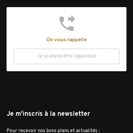
phone_forwarded
On vous rappelle
Je souhaite être rappelé(e)
Je m'inscris à la newsletter
Pour recevoir nos bons plans et actualités :