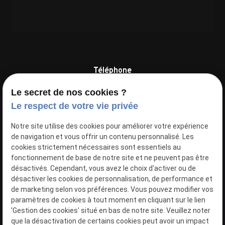
Téléphone
04 81 68 49 71
Le secret de nos cookies ?
Le respect de votre vie privée
Adresse
ZI, Rue Berthelot, Les Espaluns
Notre site utilise des cookies pour améliorer votre expérience
83160 La Valette-du-Var
de navigation et vous offrir un contenu personnalisé. Les
cookies strictement nécessaires sont essentiels au
Réseaux sociaux
fonctionnement de base de notre site et ne peuvent pas être
désactivés. Cependant, vous avez le choix d'activer ou de
désactiver les cookies de personnalisation, de performance et
de marketing selon vos préférences. Vous pouvez modifier vos
paramètres de cookies à tout moment en cliquant sur le lien
'Gestion des cookies' situé en bas de notre site. Veuillez noter
Tantan Barbershop
que la désactivation de certains cookies peut avoir un impact
Salon de coiffure à
LA VALETTE-DU-VAR