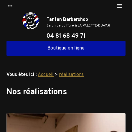
Panneau de gestion des cookies
more_horiz
menu
Tantan Barbershop
Salon de coiffure à
LA VALETTE-DU-VAR
04 81 68 49 71
Boutique en ligne
Vous êtes ici :
Accueil
>
réalisations
Nos réalisations