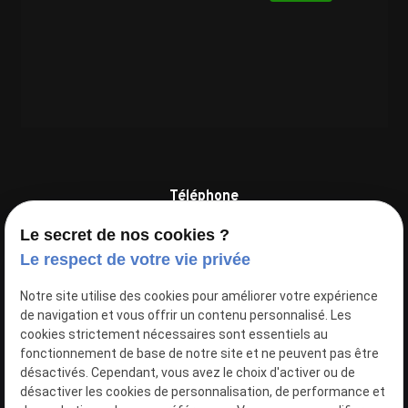
Téléphone
04 81 68 49 71
Le secret de nos cookies ?
Le respect de votre vie privée
Adresse
ZI, Rue Berthelot, Les Espaluns
Notre site utilise des cookies pour améliorer votre expérience
83160 La Valette-du-Var
de navigation et vous offrir un contenu personnalisé. Les
cookies strictement nécessaires sont essentiels au
Réseaux sociaux
fonctionnement de base de notre site et ne peuvent pas être
désactivés. Cependant, vous avez le choix d'activer ou de
désactiver les cookies de personnalisation, de performance et