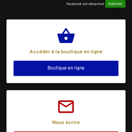
Facebook est désactivé.
Autoriser
shopping_basket
Accéder à la boutique en ligne
Boutique en ligne
mail_outline
Nous écrire